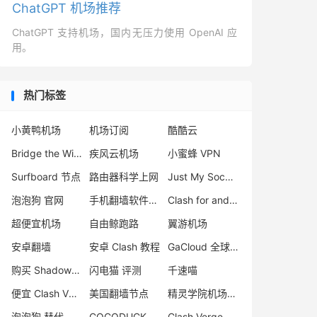
ChatGPT 机场推荐
ChatGPT 支持机场，国内无压力使用 OpenAI 应
用。
热门标签
小黄鸭机场
机场订阅
酷酷云
Bridge the Wise 机场评测
疾风云机场
小蜜蜂 VPN
Surfboard 节点
路由器科学上网
Just My Socks 连不上解决方案
泡泡狗 官网
手机翻墙软件推荐
Clash for android 教程
超便宜机场
自由鲸跑路
翼游机场
安卓翻墙
安卓 Clash 教程
GaCloud 全球加速
购买 Shadowrocket
闪电猫 评测
千速喵
便宜 Clash VPN推荐
美国翻墙节点
精灵学院机场评测
泡泡狗 替代
COCODUCK 机场
Clash Verge 安卓