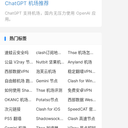
ChatGPT 机场推荐
ChatGPT 支持机场，国内无压力使用 OpenAI 应
用。
热门标签
速蛙云安全吗
clash订阅地址自助获取
Thse 机场怎么样
公益 V2ray 节点
Nutbit 坚果机场评测
Anyland 机场
西部数据VPN
泡芙云机场
稳定翻墙VPN推荐
自由鲸机场 跑路
Gemini 节点
Clash for Windows 删库
如何使用 Shadowsocks 订阅
Thse 机场评测
免费安卓VPN
OKANC 机场怎么样
Potatso节点
西部数据 WestData
次元链接
Clash for iOS
SpeedCAT 官网
PS5 翻墙
Shadowsocks V2ray 区别
Clash 高速节点
Gemini 机场推荐
Thse 加速器
V2ray 节点超时