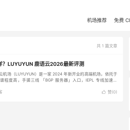
机场推荐
免费 C
共 1 篇文章
？LUYUYUN 鹿语云2026最新评测
机场（LUYUYUN）是一家 2024 年新开业的高端机场，依托于
程度高，手搓三线 「BGP 服务器」入口，IEPL 专线加速，
协议节点。鹿语云节点支持 Netflix、...
客
赞(
0
)
