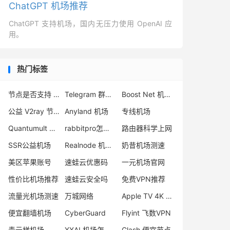
ChatGPT 机场推荐
ChatGPT 支持机场，国内无压力使用 OpenAI 应
用。
热门标签
节点是否支持 UDP
Telegram 群组推荐
Boost Net 机场怎么样
公益 V2ray 节点
Anyland 机场
专线机场
Quantumult X 和 Shadowrocket 哪个好
rabbitpro怎么样
路由器科学上网
SSR公益机场
Realnode 机场怎么用
奶昔机场测速
美区苹果账号
速蛙云优惠码
一元机场官网
性价比机场推荐
速蛙云安全吗
免费VPN推荐
流量光机场测速
万城网络
Apple TV 4K 科学上网
便宜翻墙机场
CyberGuard
Flyint 飞数VPN
青云梯机场
XXAI 机场怎么样
Clash 便宜节点