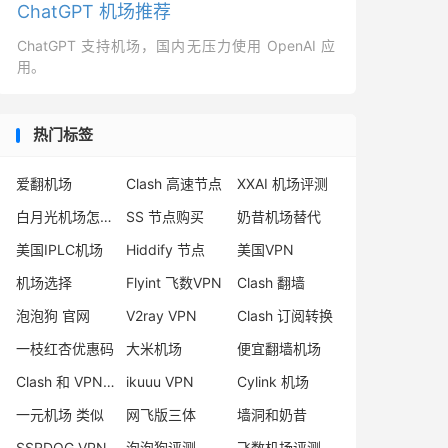
ChatGPT 机场推荐
ChatGPT 支持机场，国内无压力使用 OpenAI 应
用。
热门标签
爱翻机场
Clash 高速节点
XXAI 机场评测
白月光机场怎么样
SS 节点购买
奶昔机场替代
美国IPLC机场
Hiddify 节点
美国VPN
机场选择
Flyint 飞数VPN
Clash 翻墙
泡泡狗 官网
V2ray VPN
Clash 订阅转换
一枝红杏优惠码
大米机场
便宜翻墙机场
Clash 和 VPN 区别
ikuuu VPN
Cylink 机场
一元机场 类似
网飞版三体
墙洞和奶昔
SSRDOG VPN
泡泡狗评测
飞数机场评测