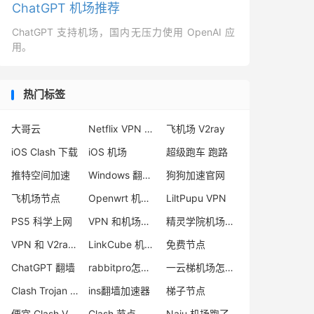
ChatGPT 机场推荐
ChatGPT 支持机场，国内无压力使用 OpenAI 应
用。
热门标签
大哥云
Netflix VPN 推荐
飞机场 V2ray
iOS Clash 下载
iOS 机场
超级跑车 跑路
推特空间加速
Windows 翻墙软件下载
狗狗加速官网
飞机场节点
Openwrt 机场推荐
LiltPupu VPN
PS5 科学上网
VPN 和机场区别
精灵学院机场怎么样
VPN 和 V2ray 区别
LinkCube 机场测评
免费节点
ChatGPT 翻墙
rabbitpro怎么样
一云梯机场怎么样
Clash Trojan 节点
ins翻墙加速器
梯子节点
便宜 Clash VPN推荐
Clash 节点
Naiu 机场跑了