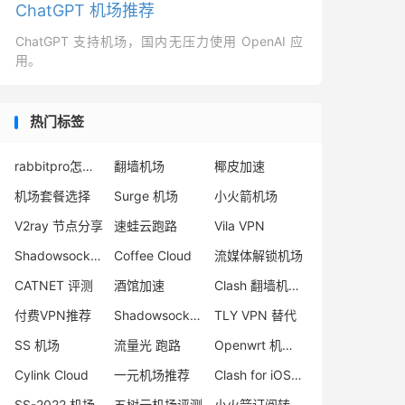
ChatGPT 机场推荐
ChatGPT 支持机场，国内无压力使用 OpenAI 应
用。
热门标签
rabbitpro怎么样
翻墙机场
椰皮加速
机场套餐选择
Surge 机场
小火箭机场
V2ray 节点分享
速蛙云跑路
Vila VPN
Shadowsocks-2022 协议
Coffee Cloud
流媒体解锁机场
CATNET 评测
酒馆加速
Clash 翻墙机场推荐
付费VPN推荐
Shadowsocks-2022 搭建
TLY VPN 替代
SS 机场
流量光 跑路
Openwrt 机场订阅
Cylink Cloud
一元机场推荐
Clash for iOS 下载
SS-2022 机场
五树云机场评测
小火箭订阅转 sing-box