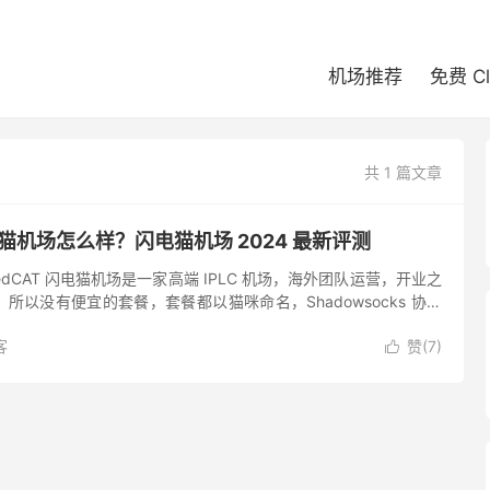
机场推荐
免费 C
共 1 篇文章
闪电猫机场怎么样？闪电猫机场 2024 最新评测
edCAT 闪电猫机场是一家高端 IPLC 机场，海外团队运营，开业之
所以没有便宜的套餐，套餐都以猫咪命名，Shadowsocks 协议
户端数量，支持 Netflix、Dis...
客
赞(
7
)
