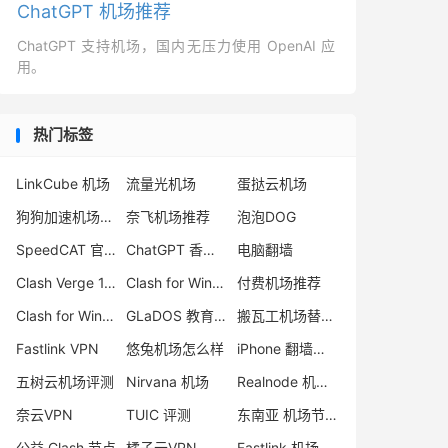
ChatGPT 机场推荐
ChatGPT 支持机场，国内无压力使用 OpenAI 应
用。
热门标签
LinkCube 机场
流量光机场
蛋挞云机场
狗狗加速机场怎么样
奈飞机场推荐
泡泡DOG
SpeedCAT 官网
ChatGPT 香港节点
电脑翻墙
Clash Verge 1.4.5
Clash for Windows 跑路
付费机场推荐
Clash for Windows 使用教程
GLaDOS 教育优惠
搬瓦工机场替代品
Fastlink VPN
悠兔机场怎么样
iPhone 翻墙软件
五树云机场评测
Nirvana 机场
Realnode 机场怎么样
奈云VPN
TUIC 评测
东南亚 机场节点
公益 Clash 节点
橘子云VPN
Fastlink 机场怎么样