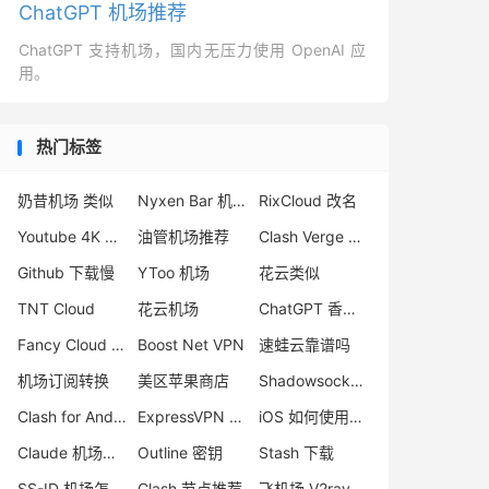
ChatGPT 机场推荐
ChatGPT 支持机场，国内无压力使用 OpenAI 应
用。
热门标签
奶昔机场 类似
Nyxen Bar 机场评测
RixCloud 改名
Youtube 4K 机场
油管机场推荐
Clash Verge Rev 订阅
Github 下载慢
YToo 机场
花云类似
TNT Cloud
花云机场
ChatGPT 香港节点
Fancy Cloud 机场评测
Boost Net VPN
速蛙云靠谱吗
机场订阅转换
美区苹果商店
Shadowsocks 付费节点
Clash for Android
ExpressVPN 不能用
iOS 如何使用小火箭 Shadowrocket
Claude 机场推荐
Outline 密钥
Stash 下载
SS-ID 机场怎么样
Clash 节点推荐
飞机场 V2ray