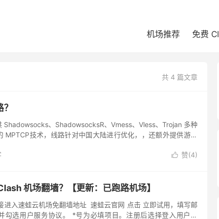
机场推荐
免费 C
共 4 篇文章
路？
dowsocks、ShadowsocksR、Vmess、Vless、Trojan 多种
 MPTCP技术，线路针对中国大陆进行优化，，还额外提供游戏
程，也支持支付宝、USD...
客
赞(
4
)

Clash 机场翻墙？【更新：已跑路机场】
接进入速蛙云机场免翻墙地址 速蛙云官网 点击 立即试用，填写邮
并勾选用户服务协议。 *号为必填项目。注册后选择登入用户面