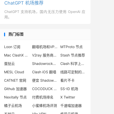
ChatGPT 机场推荐
ChatGPT 支持机场，国内无压力使用 OpenAI 应
用。
热门标签
Loon 订阅
翻墙机场和VPN区别
MTProto 节点
Mac ClashX 怎么用
V2ray 服务商推荐
Stash 节点推荐
蛋挞云
Shadowrocket 官网
Clash 科学上网教程
MESL Cloud
Clash iOS 翻墙
线路可定制的机场
CATNET 官网
便宜 Shadowsocks 购买
看片不卡
Github 加速器
COCODUCK 机场评测
SS-ID 机场
Nexitally 节点
付费机场排名
X Twitter
橘子云机场
小蜜蜂机场评测
千速喵加速器
五树云
Vila VPN
疾风云机场