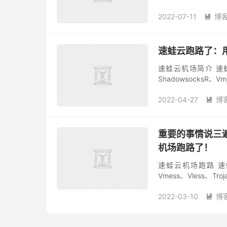
板，然后选择需要的
2022-07-11
博
「购...

速蛙云跑路了：
速蛙云机场简介 速蛙
ShadowsocksR、
路针对中国大陆进行优
2022-04-27
博

重要的事情说三
机场跑路了！
速蛙云机场跑路 速蛙云
Vmess、Vless
一家具有争议的翻墙服务
2022-03-10
博
