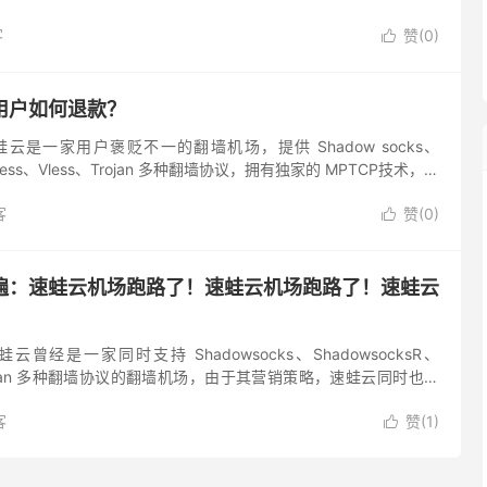
套餐。 查看：速蛙云跑路了：用户如何退款？ 购买套餐 选择
客
赞(
0
)

用户如何退款？
云是一家用户褒贬不一的翻墙机场，提供 Shadow socks、
Vmess、Vless、Trojan 多种翻墙协议，拥有独家的 MPTCP技术，线
化。速蛙云加速器除了支持常见...
客
赞(
0
)

遍：速蛙云机场跑路了！速蛙云机场跑路了！速蛙云
曾经是一家同时支持 Shadowsocks、ShadowsocksR、
、Trojan 多种翻墙协议的翻墙机场，由于其营销策略，速蛙云同时也是
提供商。 速蛙云机场在2022年7...
客
赞(
1
)
