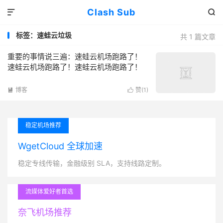
Clash Sub


标签：速蛙云垃圾
共 1 篇文章
重要的事情说三遍：速蛙云机场跑路了！
速蛙云机场跑路了！速蛙云机场跑路了！
博客
赞(
1
)


稳定机场推荐
WgetCloud 全球加速
稳定专线传输，金融级别 SLA，支持线路定制。
流媒体爱好者首选
奈飞机场推荐