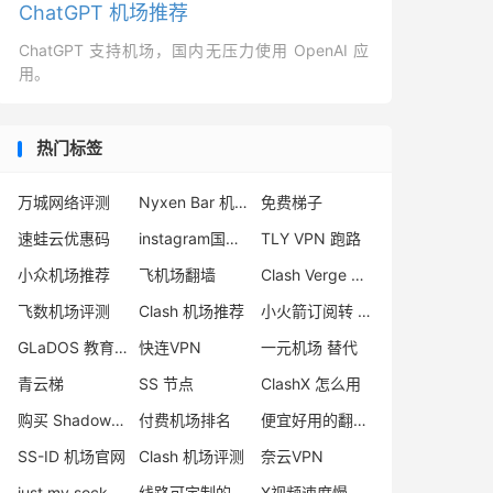
ChatGPT 机场推荐
ChatGPT 支持机场，国内无压力使用 OpenAI 应
用。
热门标签
万城网络评测
Nyxen Bar 机场评测
免费梯子
速蛙云优惠码
instagram国内怎么注册
TLY VPN 跑路
小众机场推荐
飞机场翻墙
Clash Verge 下载
飞数机场评测
Clash 机场推荐
小火箭订阅转 sing-box
GLaDOS 教育优惠
快连VPN
一元机场 替代
青云梯
SS 节点
ClashX 怎么用
购买 Shadowrocket
付费机场排名
便宜好用的翻墙梯子
SS-ID 机场官网
Clash 机场评测
奈云VPN
just my socks被封
线路可定制的机场
X视频速度慢