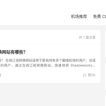
机场推荐
免费 C
共 1 篇文章
换网站有哪些？
用？ 在线订阅转换网站适用于那些持有多个翻墙机场的用户，也适
用户，通过在线订阅转换网站，快速地将 Shadowsocks、
链接转换为 Clash 、Stash、V2ray、...
客
赞(
8
)
