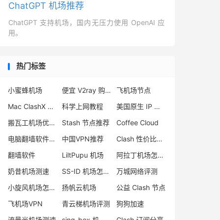
ChatGPT 机场推荐
ChatGPT 支持机场，国内无压力使用 OpenAI 应
用。
热门标签
小蜜蜂机场
便宜 V2ray 购买
飞机场节点
Mac ClashX 怎么用
科学上网教程
美国原生 IP 机场
搬瓦工机场优惠码
Stash 节点推荐
Coffee Cloud
电脑翻墙软件下载
中国VPN推荐
Clash 性价比节点
翻墙软件
LiltPupu 机场
阿拉丁机场怎么样
奶昔机场测速
SS-ID 机场怎么样
万城网络评测
小旋风机场怎么样
扬帆云机场
公益 Clash 节点
飞机场VPN
青云梯机场评测
狗狗加速
流量光机场测速
sing-box 机场推荐
Clash 订阅分享