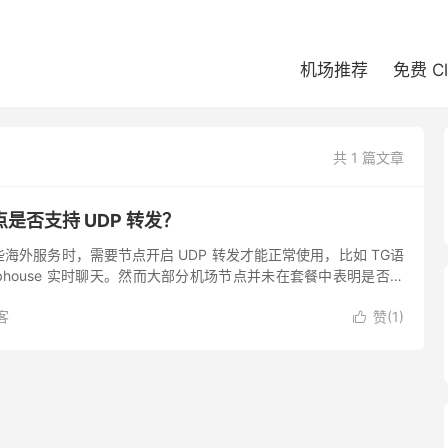
机场推荐
免费 C
共 1 篇文章
是否支持 UDP 转发？
海外服务时，需要节点开启 UDP 转发才能正常使用，比如 TG语
ubhouse 实时聊天。然而大部分机场节点并未在套餐中表明是否支
试。 除了可以使用 StairSpeedTe...
客
赞(
1
)
