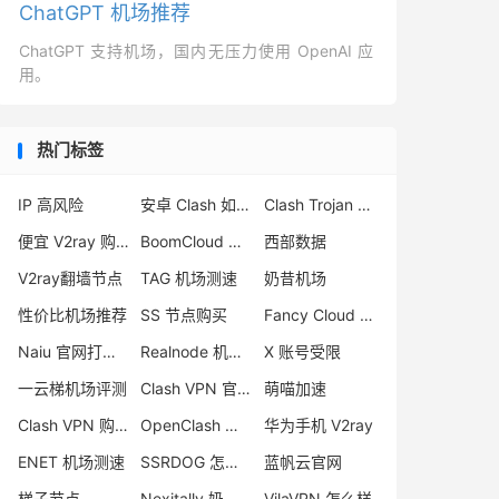
ChatGPT 机场推荐
ChatGPT 支持机场，国内无压力使用 OpenAI 应
用。
热门标签
IP 高风险
安卓 Clash 如何使用
Clash Trojan 节点
便宜 V2ray 购买
BoomCloud 机场
西部数据
V2ray翻墙节点
TAG 机场测速
奶昔机场
性价比机场推荐
SS 节点购买
Fancy Cloud 机场怎么样
Naiu 官网打不开
Realnode 机场怎么样
X 账号受限
一云梯机场评测
Clash VPN 官网
萌喵加速
Clash VPN 购买
OpenClash 插件
华为手机 V2ray
ENET 机场测速
SSRDOG 怎么样
蓝帆云官网
梯子节点
Nexitally 奶昔机场
VilaVPN 怎么样