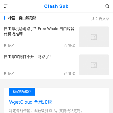
Clash Sub


标签：自由鲸跑路
共 2 篇文章
自由鲸机场跑路了？Free Whale 自由鲸替
代机场推荐
博客
赞(
3
)


自由鲸官网打不开：跑路了！
博客
赞(
6
)


稳定机场推荐
WgetCloud 全球加速
稳定专线传输，金融级别 SLA，支持线路定制。