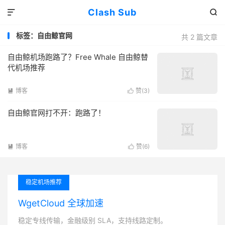
Clash Sub


标签：自由鲸官网
共 2 篇文章
自由鲸机场跑路了？Free Whale 自由鲸替
代机场推荐
博客
赞(
3
)


自由鲸官网打不开：跑路了！
博客
赞(
6
)


稳定机场推荐
WgetCloud 全球加速
稳定专线传输，金融级别 SLA，支持线路定制。