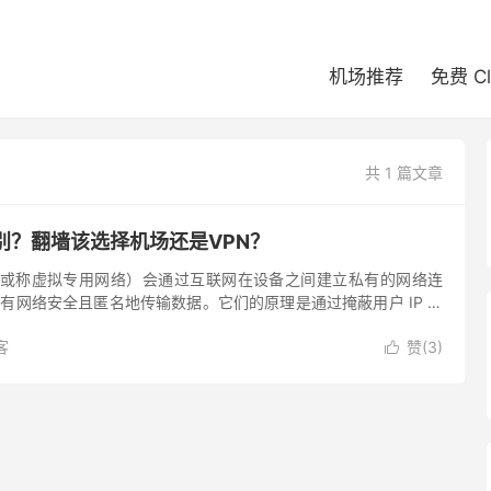
机场推荐
免费 C
共 1 篇文章
别？翻墙该选择机场还是VPN？
N（或称虚拟专用网络）会通过互联网在设备之间建立私有的网络连
过公有网络安全且匿名地传输数据。它们的原理是通过掩蔽用户 IP 地
得接收信息授权的人无法读取用户数据。常见的 VPN 协...
客
赞(
3
)
