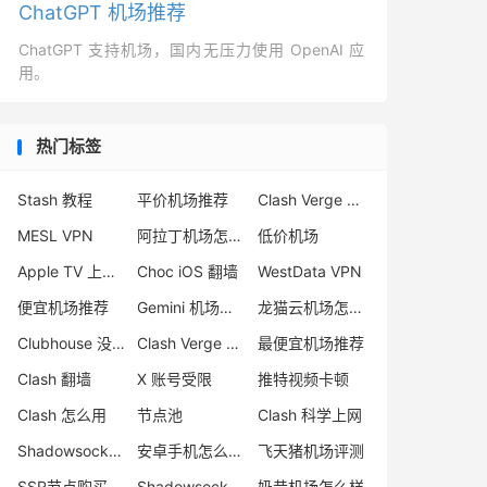
ChatGPT 机场推荐
ChatGPT 支持机场，国内无压力使用 OpenAI 应
用。
热门标签
Stash 教程
平价机场推荐
Clash Verge 下载
MESL VPN
阿拉丁机场怎么样
低价机场
Apple TV 上安装 Stash
Choc iOS 翻墙
WestData VPN
便宜机场推荐
Gemini 机场推荐
龙猫云机场怎么样
Clubhouse 没声音
Clash Verge 官网
最便宜机场推荐
Clash 翻墙
X 账号受限
推特视频卡顿
Clash 怎么用
节点池
Clash 科学上网
Shadowsocks 2022 AEAD
安卓手机怎么翻墙
飞天猪机场评测
SSR节点购买
Shadowsocks 美国节点
奶昔机场怎么样