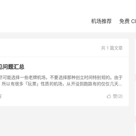
机场推荐
免费 C
共 1 篇文章
见问题汇总
 尽可能选择一些老牌机场，不要选择那种创立时间特别短的。由于
，所以有很多「玩票」性质的机场，从开设到跑路有的仅仅几天时
对于机场的创立时间，至少要有几个月时长才行。 然后尽可能选择
客
赞(
2
)
