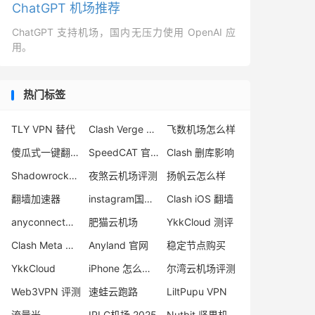
ChatGPT 机场推荐
ChatGPT 支持机场，国内无压力使用 OpenAI 应
用。
热门标签
TLY VPN 替代
Clash Verge 官网
飞数机场怎么样
傻瓜式一键翻墙VPN客户端
SpeedCAT 官网
Clash 删库影响
Shadowrocket 节点
夜煞云机场评测
扬帆云怎么样
翻墙加速器
instagram国内怎么注册
Clash iOS 翻墙
anyconnect梯子
肥猫云机场
YkkCloud 测评
Clash Meta 安卓
Anyland 官网
稳定节点购买
YkkCloud
iPhone 怎么翻墙
尔湾云机场评测
Web3VPN 评测
速蛙云跑路
LiltPupu VPN
流量光
IPLC机场 2025
Nutbit 坚果机场评测