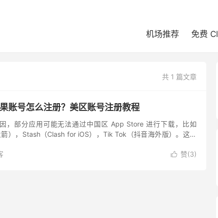
机场推荐
免费 C
共 1 篇文章
ID 苹果账号怎么注册？美区账号注册教程
，部分应用可能无法通过中国区 App Store 进行下载，比如
火箭），Stash（Clash for iOS），Tik Tok（抖音海外版）。这时
e ID，登录美...
客
赞(
3
)
