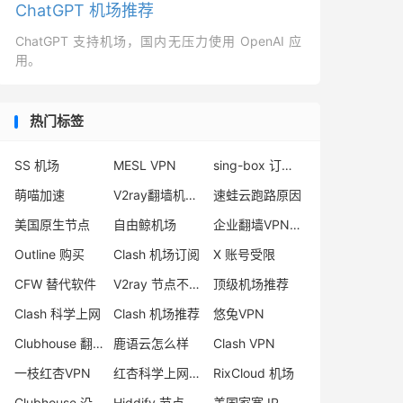
ChatGPT 机场推荐
ChatGPT 支持机场，国内无压力使用 OpenAI 应
用。
热门标签
SS 机场
MESL VPN
sing-box 订阅转换
萌喵加速
V2ray翻墙机场推荐
速蛙云跑路原因
美国原生节点
自由鲸机场
企业翻墙VPN推荐
Outline 购买
Clash 机场订阅
X 账号受限
CFW 替代软件
V2ray 节点不可用
顶级机场推荐
Clash 科学上网
Clash 机场推荐
悠兔VPN
Clubhouse 翻墙
鹿语云怎么样
Clash VPN
一枝红杏VPN
红杏科学上网加速器
RixCloud 机场
Clubhouse 没声音
Hiddify 节点订阅
美国家宽 IP