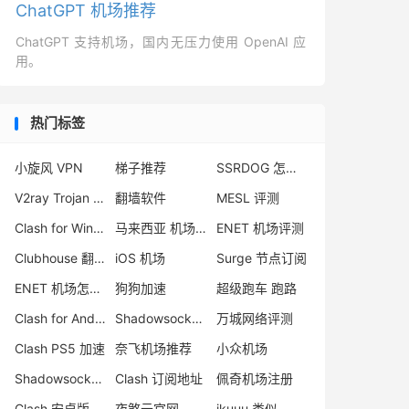
ChatGPT 机场推荐
ChatGPT 支持机场，国内无压力使用 OpenAI 应
用。
热门标签
小旋风 VPN
梯子推荐
SSRDOG 怎么样
V2ray Trojan 区别
翻墙软件
MESL 评测
Clash for Windows 使用教程
马来西亚 机场节点
ENET 机场评测
Clubhouse 翻墙
iOS 机场
Surge 节点订阅
ENET 机场怎么样
狗狗加速
超级跑车 跑路
Clash for Android 官网
Shadowsocks 节点
万城网络评测
Clash PS5 加速
奈飞机场推荐
小众机场
Shadowsocks 机场推荐
Clash 订阅地址
佩奇机场注册
Clash 安卓版下载
夜煞云官网
ikuuu 类似