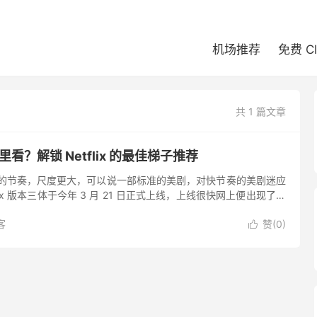
机场推荐
免费 C
共 1 篇文章
体哪里看？解锁 Netflix 的最佳梯子推荐
体有更快的节奏，尺度更大，可以说一部标准的美剧，对快节奏的美剧迷应
lix 版本三体于今年 3 月 21 日正式上线，上线很快网上便出现了大
盘、夸克网盘、百度网盘等等不到个把小时便...
客
赞(
0
)
