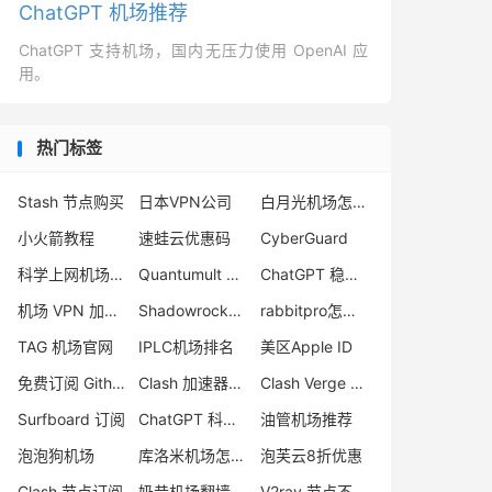
ChatGPT 机场推荐
ChatGPT 支持机场，国内无压力使用 OpenAI 应
用。
热门标签
Stash 节点购买
日本VPN公司
白月光机场怎么样
小火箭教程
速蛙云优惠码
CyberGuard
科学上网机场推荐
Quantumult X 官网
ChatGPT 稳定机场
机场 VPN 加速器
Shadowrocket 小火箭
rabbitpro怎么样
TAG 机场官网
IPLC机场排名
美区Apple ID
免费订阅 Github
Clash 加速器下载
Clash Verge Rev 节点
Surfboard 订阅
ChatGPT 科学上网
油管机场推荐
泡泡狗机场
库洛米机场怎么样
泡芙云8折优惠
Clash 节点订阅
奶昔机场翻墙
V2ray 节点不可用