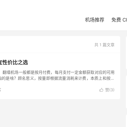
机场推荐
免费 C
共 1 篇文章
宜性价比之选
？ 翻墙机场一般都是按月付费，每月支付一定金额获取对应的可用
指的是啥？顾名思义，按量即根据流量消耗来计费，本质上和按月
按量付费一般不会显示当月将流量用完，下月重新计算，而是购买
客
赞(
3
)
