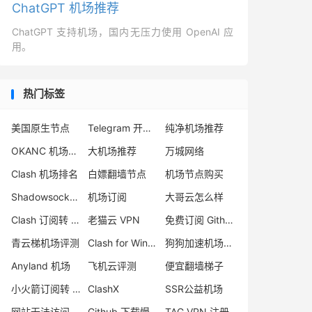
ChatGPT 机场推荐
ChatGPT 支持机场，国内无压力使用 OpenAI 应
用。
热门标签
美国原生节点
Telegram 开车群
纯净机场推荐
OKANC 机场评测
大机场推荐
万城网络
Clash 机场排名
白嫖翻墙节点
机场节点购买
Shadowsocks 机场
机场订阅
大哥云怎么样
Clash 订阅转 sing-box
老猫云 VPN
免费订阅 Github
青云梯机场评测
Clash for Windows 类似
狗狗加速机场怎么样
Anyland 机场
飞机云评测
便宜翻墙梯子
小火箭订阅转 sing-box
ClashX
SSR公益机场
网站无法访问
Github 下载慢
TAG VPN 注册