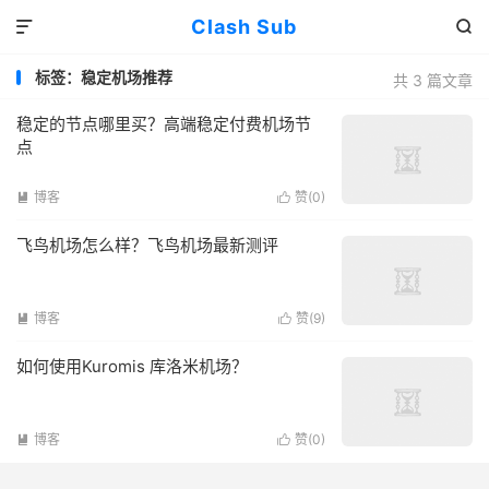
Clash Sub


标签：稳定机场推荐
共 3 篇文章
稳定的节点哪里买？高端稳定付费机场节
点
博客
赞(
0
)


飞鸟机场怎么样？飞鸟机场最新测评
博客
赞(
9
)


如何使用Kuromis 库洛米机场？
博客
赞(
0
)

