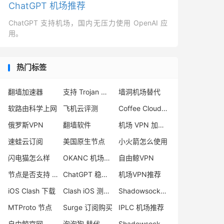
ChatGPT 机场推荐
ChatGPT 支持机场，国内无压力使用 OpenAI 应
用。
热门标签
翻墙加速器
支持 Trojan 的机场推荐
墙洞机场替代
软路由科学上网
飞机云评测
Coffee Cloud 机场怎么样
俄罗斯VPN
翻墙软件
机场 VPN 加速器
速蛙云订阅
美国原生节点
小火箭怎么使用
闪电猫怎么样
OKANC 机场怎么样
自由鲸VPN
节点是否支持 UDP
ChatGPT 稳定机场
机场VPN推荐
iOS Clash 下载
Clash iOS 测试版
Shadowsocks 日本节点
MTProto 节点
Surge 订阅购买
IPLC 机场推荐
自由鲸官网
泡泡狗 替代
Shadowsocks 服务器