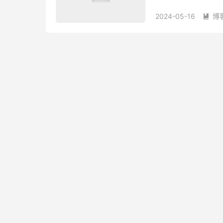
Shadowsocks、V2ray
2024-05-16
博
