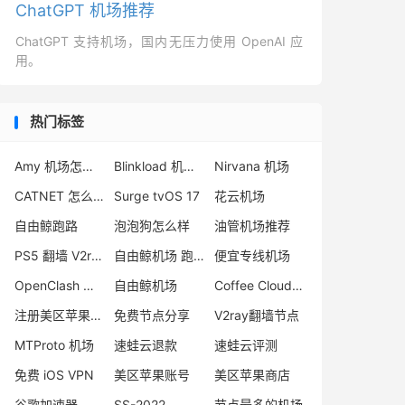
ChatGPT 机场推荐
ChatGPT 支持机场，国内无压力使用 OpenAI 应
用。
热门标签
Amy 机场怎么样
Blinkload 机场怎么样
Nirvana 机场
CATNET 怎么样
Surge tvOS 17
花云机场
自由鲸跑路
泡泡狗怎么样
油管机场推荐
PS5 翻墙 V2ray
自由鲸机场 跑路
便宜专线机场
OpenClash 机场
自由鲸机场
Coffee Cloud 机场评测
注册美区苹果账号教程
免费节点分享
V2ray翻墙节点
MTProto 机场
速蛙云退款
速蛙云评测
免费 iOS VPN
美区苹果账号
美区苹果商店
谷歌加速器
SS-2022
节点最多的机场