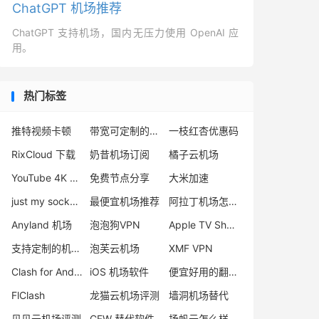
ChatGPT 机场推荐
ChatGPT 支持机场，国内无压力使用 OpenAI 应
用。
热门标签
推特视频卡顿
带宽可定制的机场
一枝红杏优惠码
RixCloud 下载
奶昔机场订阅
橘子云机场
YouTube 4K 机场推荐
免费节点分享
大米加速
just my socks被封
最便宜机场推荐
阿拉丁机场怎么样
Anyland 机场
泡泡狗VPN
Apple TV Shadowrocket
支持定制的机场推荐
泡芙云机场
XMF VPN
Clash for Android 官网
iOS 机场软件
便宜好用的翻墙梯子
FlClash
龙猫云机场评测
墙洞机场替代
贝贝云机场评测
CFW 替代软件
扬帆云怎么样