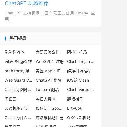
ChatGPT 机场推荐
ChatGPT 支持机场，国内无压力使用 OpenAI 应
用。
热门标签
泡泡狗VPN
大哥云怎么样
阿拉丁机场
VilaVPN 怎么样
Web3VPN 注册
Clash Trojan 节点
rabbitpro机场
美区 Apple ID 注册
纯净机场推荐
Wire Guard VPN 推荐
ChatGPT 翻墙
iOS端 Clash
Clash 订阅地址 Github
Lantern 翻墙
Clash Verge 下载
闪狐云
每日大赛 X
翻墙梯子
云通机场评测
如何访问Google
LiltPupu
Clash 为什么删库
库洛米机场注册
OKANC 机场
梯子推荐
PS5 翻墙设置
良心云测评