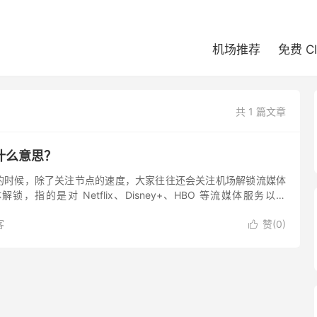
机场推荐
免费 C
共 1 篇文章
什么意思？
的时候，除了关注节点的速度，大家往往还会关注机场解锁流媒体
，指的是对 Netflix、Disney+、HBO 等流媒体服务以及
ium 的解锁情况。除此之外，一般常用的解锁支持...
客
赞(
0
)
