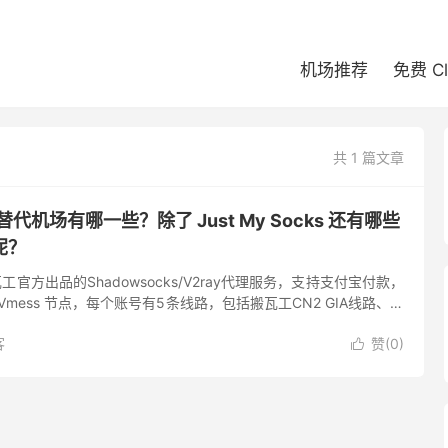
机场推荐
免费 C
共 1 篇文章
ks 替代机场有哪一些？除了 Just My Socks 还有哪些
呢？
是搬瓦工官方出品的Shadowsocks/V2ray代理服务，支持支付宝付款，
s、Vmess 节点，每个账号有5条线路，包括搬瓦工CN2 GIA线路、香
很高且非常稳定，...
客
赞(
0
)
