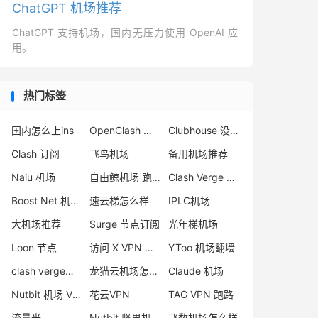
ChatGPT 机场推荐
ChatGPT 支持机场，国内无压力使用 OpenAI 应
用。
热门标签
国内怎么上ins
OpenClash 插件
Clubhouse 没声音
Clash 订阅
飞鸟机场
备用机场推荐
Naiu 机场
自由鲸机场 跑路
Clash Verge Rev 节点
Boost Net 机场评测
速云梯怎么样
IPLC机场
大机场推荐
Surge 节点订阅
光年梯机场
Loon 节点
访问 X VPN 推荐
YToo 机场翻墙
clash verge节点购买
龙猫云机场怎么样
Claude 机场
Nutbit 机场 VPN
花云VPN
TAG VPN 跑路
流量光
Nutbit 坚果机场
飞数机场怎么样