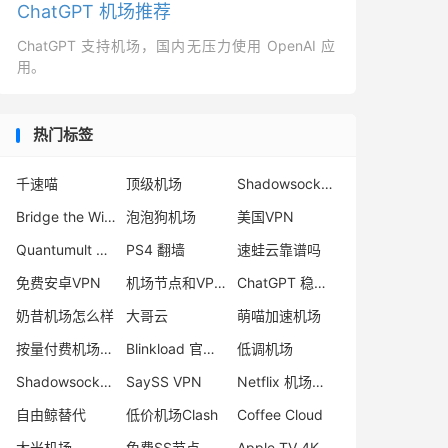
ChatGPT 机场推荐
ChatGPT 支持机场，国内无压力使用 OpenAI 应
用。
热门标签
千速喵
顶级机场
Shadowsocks 机场排名
Bridge the Wise 官网
泡泡狗机场
美国VPN
Quantumult X 官网
PS4 翻墙
速蛙云靠谱吗
免费安卓VPN
机场节点和VPN区别
ChatGPT 稳定机场
奶昔机场怎么样
大哥云
萌喵加速机场
按量付费机场推荐
Blinkload 官网打不开
低调机场
Shadowsocks-2022 搭建
SaySS VPN
Netflix 机场推荐
自由鲸替代
低价机场Clash
Coffee Cloud
大米机场
免费SS节点
Apple TV 4K 科学上网