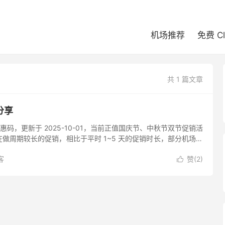
机场推荐
免费 C
共 1 篇文章
分享
场优惠码，更新于 2025-10-01，当前正值国庆节、中秋节双节促销活
做周期较长的促销，相比于平时 1~5 天的促销时长，部分机场此
SRDOG 机场 SSRDOG 是一...
客
赞(
2
)
