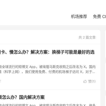
机场推荐
免费 C
共 2 篇文章
频卡、慢怎么办？解决方案：换梯子可能是最好的选
是一款全球流行的短博文 App，被埃隆马斯克收购之后改名为 X。国内
墙（科学上网），我们使用免费、付费的机场梯子访问 X，对于网
很多免费的梯子能够帮助我们访问推特，刷新文本和图片...
客
赞(
1
)

顿怎么办？国内解决方案
是一款全球流行的短博文 App，被埃隆马斯克收购之后改名为 X。很多