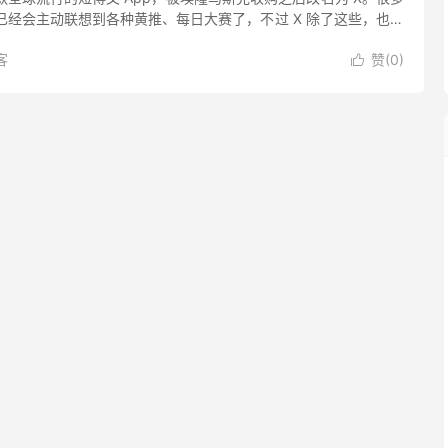
，已经会主动联想到各种黄推、每日大赛了，不过 X 除了这些，也有
功能。大家应该还记得在疫情肆虐的时候，语音房间...
客
赞(
0
)
