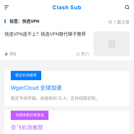
Clash Sub


标签：快连VPN
共 1 篇文章
快连VPN连不上？快连VPN替代梯子推荐
博客
赞(
7
)


稳定机场推荐
WgetCloud 全球加速
稳定专线传输，金融级别 SLA，支持线路定制。
流媒体爱好者首选
奈飞机场推荐