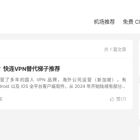
机场推荐
免费 C
共 1 篇文章
？快连VPN替代梯子推荐
家运营了多年的国人 VPN 品牌，海外公司运营（新加坡），有
ndroid 以及 iOS 全平台客户端软件，从 2024 年开始陆续有部分朋
像没有以前那么好用了，偶尔会出现连...
客
赞(
7
)
