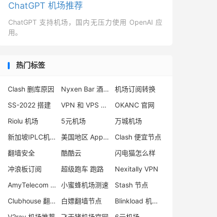
ChatGPT 机场推荐
ChatGPT 支持机场，国内无压力使用 OpenAI 应
用。
热门标签
Clash 删库原因
Nyxen Bar 酒馆加速
机场订阅转换
SS-2022 搭建
VPN 和 VPS 区别
OKANC 官网
Riolu 机场
5元机场
万城机场
新加坡IPLC机场
美国地区 App Store
Clash 便宜节点
翻墙安全
酷酷云
闪电猫怎么样
冲浪板订阅
超级跑车 跑路
Nexitally VPN
AmyTelecom VPN
小蜜蜂机场测速
Stash 节点
Clubhouse 翻墙
白嫖翻墙节点
Blinkload 机场跑路
V2ray 机场推荐
飞天猪机场官网
6元机场