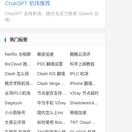
ChatGPT 机场推荐
ChatGPT 支持机场，国内无压力使用 OpenAI 应
用。
热门标签
Netflix 合租群
椰皮加速
酷酷云测评
RixCloud 跑路原因
PS5 翻墙设置
科学上网教程
Clash 怎么用
Clash iOS 翻墙
IPLC 机场
精灵学院机场怎么样
Clash Verge Rev 节点
iPhone 翻墙软件
台湾IPLC机场
节点是否支持 UDP
V2ray 节点超时
Dageyun
华为手机 V2ray
Shadowsocks 日本节点
小火箭账号
国内怎么上ins
萌喵加速
大哥云评测
如何使用 BoomCloud
TNT Cloud 怎么样
东南亚 机场节点
TAG机场怎么样
GLaDOS 机场