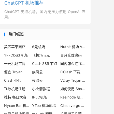
ChatGPT 机场推荐
ChatGPT 支持机场，国内无压力使用 OpenAI 应
用。
热门标签
美区苹果商店
6元机场
Nutbit 机场 VPN
YkkCloud 机场
飞机场节点
白月光优惠码
一元机场官网
Clash SSR 节点
国内怎么连飞机软件
便宜 Trojan 购买
疾风云
FlClash 下载
Clash 替代
夜煞云
V2ray Trojan 区别
飞数机场注册
小火箭教程
如何使用 Shadowsocks 订阅
推特 每日大赛
IPLC机场
Realnode 机场怎么用
Nyxen Bar 机场评测
YToo 机场翻墙
Clash verge 节点
疾风云机场评测
nthLink 翻墙
机场梯子推荐