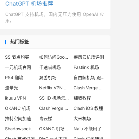
ChatGPT 机场推荐
ChatGPT 支持机场，国内无压力使用 OpenAI 应
用。
热门标签
SS 节点购买
如何访问Google
疾风云机场评测
一元机场官网
千速喵机场
Fastlink 机场
PS4 翻墙
翼游机场
自由鲸机场 跑路
流量光
Netflix VPN 推荐
Clash Verge 官网
ikuuu VPN
SS-ID 机场怎么样
翻墙教程
OKANC 机场
Clash Verge 安卓
Clash iOS 教程
推特空间加速
青云梯
大米机场
Shadowsocks 节点
OKANC 机场怎么样
Naiu 不能用了
Clash 节点订阅
RixCloud 下载
Clash 订阅转换