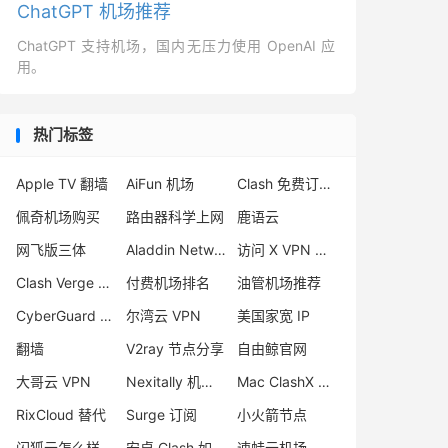
ChatGPT 机场推荐
ChatGPT 支持机场，国内无压力使用 OpenAI 应
用。
热门标签
Apple TV 翻墙
AiFun 机场
Clash 免费订阅网站
佩奇机场购买
路由器科学上网
鹿语云
网飞版三体
Aladdin Network
访问 X VPN 推荐
Clash Verge Mac 下载
付费机场排名
油管机场推荐
CyberGuard 机场怎么样
尔湾云 VPN
美国家宽 IP
翻墙
V2ray 节点分享
自由鲸官网
大哥云 VPN
Nexitally 机场注册
Mac ClashX 怎么用
RixCloud 替代
Surge 订阅
小火箭节点
闪狐云怎么样
安卓 Clash 如何使用
速蛙云机场