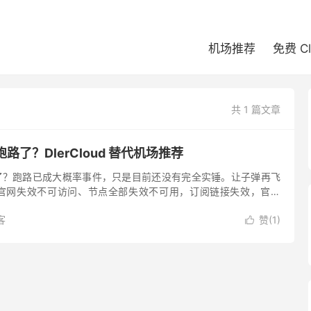
机场推荐
免费 C
共 1 篇文章
机场跑路了？DlerCloud 替代机场推荐
机场跑路了？跑路已成大概率事件，只是目前还没有完全实锤。让子弹再飞
loud 官网失效不可访问、节点全部失效不可用，订阅链接失效，官方
ler 墙洞已经正式跑路了。 Dle...
客
赞(
1
)
