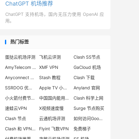
ChatGPT 机场推荐
ChatGPT 支持机场，国内无压力使用 OpenAI 应
用。
热门标签
蛋挞云机场评测
飞机云评测
Clash SS节点
AmyTelecom 机场
XMF VPN
GaCloud 机场
Anyconnect VPN 翻墙
Stash 教程
Clash 下载
SSRDOG 优惠码
Apple TV 小火箭
Anyland 官网
小火箭付费节点购买
中国国内能用的翻墙VPN推荐
Clash 科学上网
速蛙云VPN
X视频速度慢
Surge 节点购买
Clash 节点
云通机场评测
如何访问Google
Clash 和 VPN 区别
Flyint 飞数VPN
免费梯子
付费机场推荐
夜煞云机场评测
SS 机场