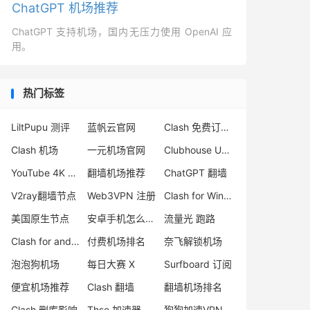
ChatGPT 机场推荐
ChatGPT 支持机场，国内无压力使用 OpenAI 应
用。
热门标签
LiltPupu 测评
蓝帆云官网
Clash 免费订阅网站
Clash 机场
一元机场官网
Clubhouse UDP
YouTube 4K VPN
翻墙机场推荐
ChatGPT 翻墙
V2ray翻墙节点
Web3VPN 注册
Clash for Windows 中文版
美国原生节点
安卓手机怎么翻墙
流量光 跑路
Clash for android 教程
付费机场排名
奈飞解锁机场
泡泡狗机场
每日大赛 X
Surfboard 订阅
便宜机场推荐
Clash 翻墙
翻墙机场排名
Clash 删库影响
Thse 加速器
狗狗加速VPN