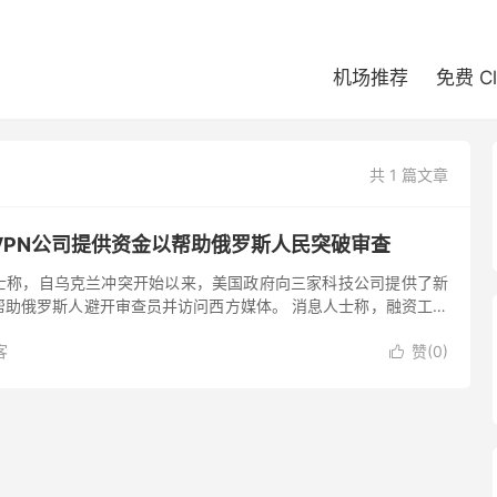
机场推荐
免费 C
共 1 篇文章
VPN公司提供资金以帮助俄罗斯人民突破审查
士称，自乌克兰冲突开始以来，美国政府向三家科技公司提供了新
帮助俄罗斯人避开审查员并访问西方媒体。 消息人士称，融资工作
网络（VPN）的公司– nthLink、Psiphon 和 ...
客
赞(
0
)
