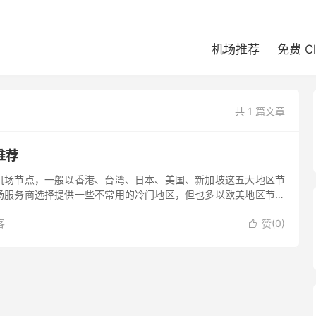
机场推荐
免费 C
共 1 篇文章
推荐
机场节点，一般以香港、台湾、日本、美国、新加坡这五大地区节
场服务商选择提供一些不常用的冷门地区，但也多以欧美地区节点
节点的并不多见，所以 Clash Sub 这里专门罗列一下，方便有
客
赞(
0
)
